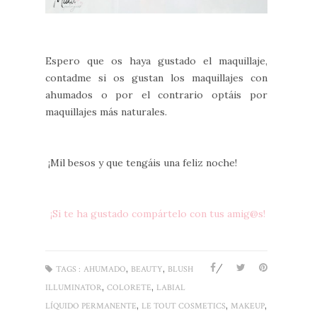
Espero que os haya gustado el maquillaje,
contadme si os gustan los maquillajes con
ahumados o por el contrario optáis por
maquillajes más naturales.
¡Mil besos y que tengáis una feliz noche!
¡Si te ha gustado compártelo con tus amig@s!
/
,
,
TAGS :
AHUMADO
BEAUTY
BLUSH
,
,
ILLUMINATOR
COLORETE
LABIAL
,
,
,
LÍQUIDO PERMANENTE
LE TOUT COSMETICS
MAKEUP