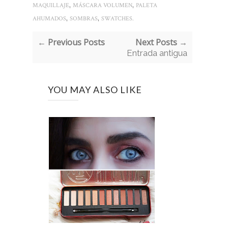
,
,
MAQUILLAJE
MÁSCARA VOLUMEN
PALETA
,
,
AHUMADOS
SOMBRAS
SWATCHES.
← Previous Posts
Next Posts →
Entrada antigua
YOU MAY ALSO LIKE