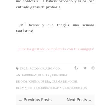
me contéis si la habéis probado y si os han
entrado ganas de probarla.
¡Mil besos y que tengáis una semana
fantástica!
¡Si te ha gustado compártelo con tus amig@s!
/
,
TAGS :
ÁCIDO HIALURÓNICO
,
,
ANTIARRUGAS
BEAUTY.
CONTORNO
,
,
,
DE OJOS
CREMA DE DÍA
CREMA DE NOCHE
,
DERMACOL
HIALURONTERAPIA 3D ANTIARRUGAS
← Previous Posts
Next Posts →