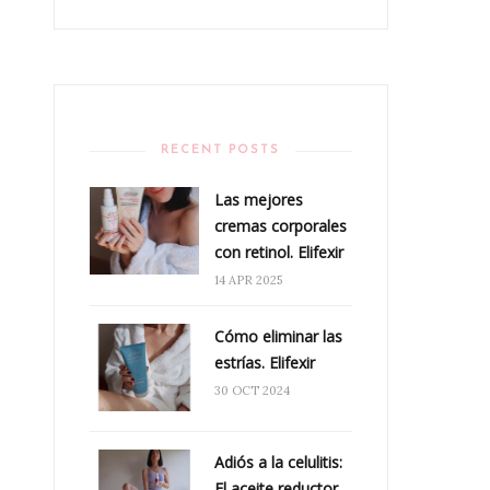
RECENT POSTS
Las mejores
cremas corporales
con retinol. Elifexir
14 APR 2025
Cómo eliminar las
estrías. Elifexir
30 OCT 2024
Adiós a la celulitis:
El aceite reductor