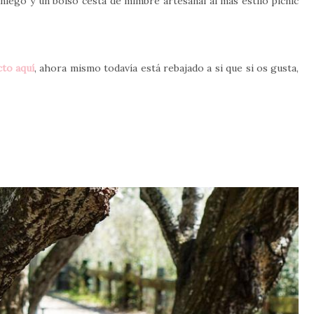
aniego y un bolso cesta de mimbre artesanal al más estilo picnic
cto aquí
, ahora mismo todavía está rebajado a si que si os gusta,