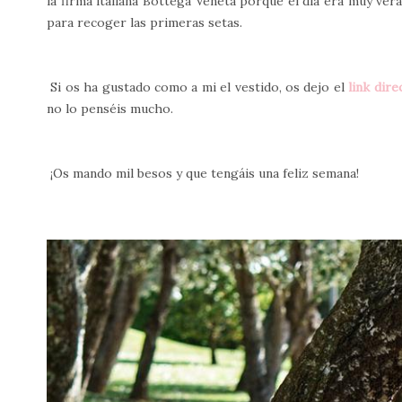
la firma italiana Bottega Veneta porque el día era muy ver
para recoger las primeras setas.
Si os ha gustado como a mi el vestido, os dejo el
link dire
no lo penséis mucho.
¡Os mando mil besos y que tengáis una feliz semana!