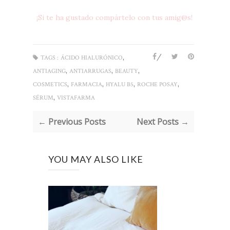
¡Si te ha gustado compártelo con tus amig@s!
/
,
TAGS :
ÁCIDO HIALURÓNICO
,
,
,
ANTIAGING
ANTIARRUGAS
BEAUTY
,
,
,
,
COSMETICS
FARMACIA
HYALU B5
ROCHE POSAY
,
SÉRUM
VISTAFARMA
← Previous Posts
Next Posts →
YOU MAY ALSO LIKE