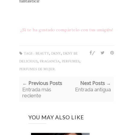
fantástica!
¿Si te ha gustado compártelo con tus amig@s!
/
,
,
TAGS :
BEAUTY
DKNY
DKNY BE
,
,
,
DELICIOUS
FRAGANCIA
PERFUMES
PERFUMES DE MUJER.
← Previous Posts
Next Posts →
Entrada más
Entrada antigua
reciente
YOU MAY ALSO LIKE