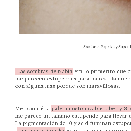
Sombras Paprika y Super 
Las sombras de Nabla
era lo primerito que 
me parecen estupendas para marcar la cuen
con alguna más porque son maravillosas.
Me compré la
paleta customizable Liberty Si
me parece un tamaño estupendo para llevar de
La pigmentación de 10 y se difuminan estup
La sombra Paprika
es un naranja amarronado