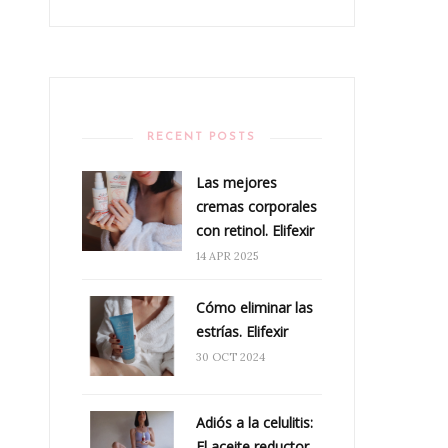
RECENT POSTS
Las mejores
cremas corporales
con retinol. Elifexir
14 APR 2025
Cómo eliminar las
estrías. Elifexir
30 OCT 2024
Adiós a la celulitis:
El aceite reductor