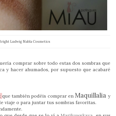
Bright Ludwig Nabla Cosmetics
quería comprar sobre todo estas dos sombras que
ca y hacer ahumados, por supuesto que acabaré
Maquillalia
x
que también podéis comprar en
y
 viaje o para juntar tus sombras favoritas.
endamente.
 que desde que se lo ví a
Marikowskaya
en sus