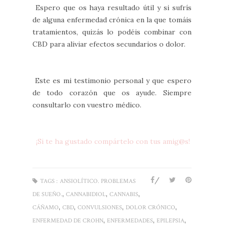
Espero que os haya resultado útil y si sufrís
de alguna enfermedad crónica en la que tomáis
tratamientos, quizás lo podéis combinar con
CBD para aliviar efectos secundarios o dolor.
Este es mi testimonio personal y que espero
de todo corazón que os ayude. Siempre
consultarlo con vuestro médico.
¡Si te ha gustado compártelo con tus amig@s!
/
TAGS :
ANSIOLÍTICO. PROBLEMAS
,
,
,
DE SUEÑO.
CANNABIDIOL
CANNABIS
,
,
,
,
CÁÑAMO
CBD
CONVULSIONES
DOLOR CRÓNICO
,
,
,
ENFERMEDAD DE CROHN
ENFERMEDADES
EPILEPSIA