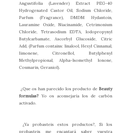
Angustifolia (Lavender) Extract PEG-40
Hydrogenated Castor Oil, Sodium Chloride,
Parfum (Fragrance), DMDM Hydantoin,
Lauramine Oxide, Niacinamide, Cetrimonium
Chloride, Tetrasodium EDTA, lodopropynyl
Butylcarbamate, Ascorbyl Glucoside, Citric
Add, (Parfum contains: linalool, Hexyl Cinnamal,
Iimonene, Citronellol, Butylphenyl
Methylpropional, Alpha-lsomethyl lonone,
Coumarin, Geraniol).
¿Que os han parecido los producto de
Beauty
formulas?
Yo os aconsejaría los de carbón
activado.
¿Ya probasteis estos productos?, Si los
probasteis me encantará saber vuestra