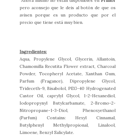
Ahora mismo no están disponibles en
Primor
pero aconsejo que le deis al botón de que os
avisen porque es un producto que por el
precio que tiene está muy bien.
Ingredientes:
Aqua, Propylene Glycol, Glycerin, Allantoin,
Chamomilla Recutita Flower extract, Charcoal
Powder, Tocopheryl Acetate, Xanthan Gum,
Parfum (Fragance), Dipropylene Glycol,
Trideceth-9, Bisabolol, PEG-40 Hydrogenated
Castor Oil, caprylyl Glycol, 1-2-Hexanediol,
Iodopropynyl Butylcarbamate, 2-Bromo-2-
Nitropropane-1-3-Diol, Phenoxyethanol
(Parfum) Contains: Hexyl Cinnamal,
Butylphenyl Methylpropional, Linalool,
Limoene, Benzyl Salicylate.